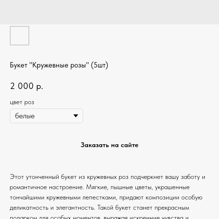
Букет "Кружевные розы" (5шт)
2 000
р.
цвет роз
Заказать на сайте
Этот утонченный букет из кружевных роз подчеркнет вашу заботу и
романтичное настроение. Мягкие, пышные цветы, украшенные
тончайшими кружевными лепестками, придают композиции особую
деликатность и элегантность. Такой букет станет прекрасным
подарком для особых моментов, выражая искренние чувства и