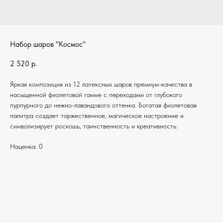
Набор шаров "Космос"
2 520
р.
Яркая композиция из 12 латексных шаров премиум-качества в
насыщенной фиолетовой гамме с переходами от глубокого
пурпурного до нежно-лавандового оттенка. Богатая фиолетовая
палитра создает торжественное, магическое настроение и
символизирует роскошь, таинственность и креативность.
Наценка: 0