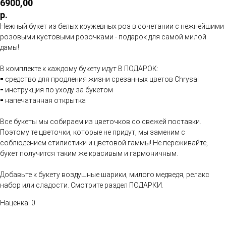
6900,00
р.
Нежный букет из белых кружевных роз в сочетании с нежнейшими
розовыми кустовыми розочками - подарок для самой милой
дамы!
В комплекте к каждому букету идут В ПОДАРОК:
⁃ средство для продления жизни срезанных цветов Chrysal
⁃ инструкция по уходу за букетом
⁃ напечатанная открытка
Все букеты мы собираем из цветочков со свежей поставки.
Поэтому те цветочки, которые не придут, мы заменим с
соблюдением стилистики и цветовой гаммы! Не переживайте,
букет получится таким же красивым и гармоничным.
Добавьте к букету воздушные шарики, милого медведя, релакс
набор или сладости. Смотрите раздел ПОДАРКИ.
Наценка: 0