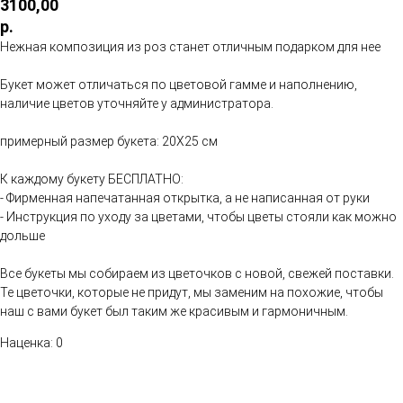
3100,00
р.
Нежная композиция из роз станет отличным подарком для нее
Букет может отличаться по цветовой гамме и наполнению,
наличие цветов уточняйте у администратора.
примерный размер букета: 20Х25 см
К каждому букету БЕСПЛАТНО:
- Фирменная напечатанная открытка, а не написанная от руки
- Инструкция по уходу за цветами, чтобы цветы стояли как можно
дольше
Все букеты мы собираем из цветочков с новой, свежей поставки.
Те цветочки, которые не придут, мы заменим на похожие, чтобы
наш с вами букет был таким же красивым и гармоничным.
Наценка: 0