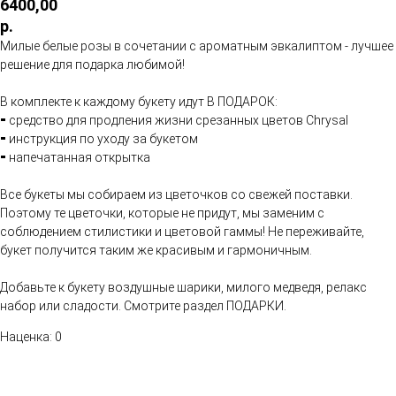
6400,00
р.
Милые белые розы в сочетании с ароматным эвкалиптом - лучшее
решение для подарка любимой!
В комплекте к каждому букету идут В ПОДАРОК:
⁃ средство для продления жизни срезанных цветов Chrysal
⁃ инструкция по уходу за букетом
⁃ напечатанная открытка
Все букеты мы собираем из цветочков со свежей поставки.
Поэтому те цветочки, которые не придут, мы заменим с
соблюдением стилистики и цветовой гаммы! Не переживайте,
букет получится таким же красивым и гармоничным.
Добавьте к букету воздушные шарики, милого медведя, релакс
набор или сладости. Смотрите раздел ПОДАРКИ.
Наценка: 0