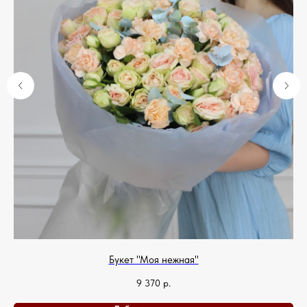
Букет "Моя нежная"
9 370
р.