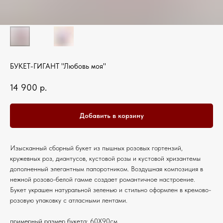
БУКЕТ-ГИГАНТ "Любовь моя"
14 900
р.
Добавить в корзину
Изысканный сборный букет из пышных розовых гортензий,
кружевных роз, диантусов, кустовой розы и кустовой хризантемы
дополненный элегантным папоротником. Воздушная композиция в
нежной розово-белой гамме создает романтичное настроение.
Букет украшен натуральной зеленью и стильно оформлен в кремово-
розовую упаковку с атласными лентами.
примерный размер букета: 60Х90см