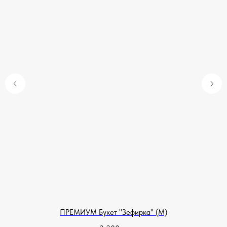
ПРЕМИУМ Букет "Зефирка" (М)