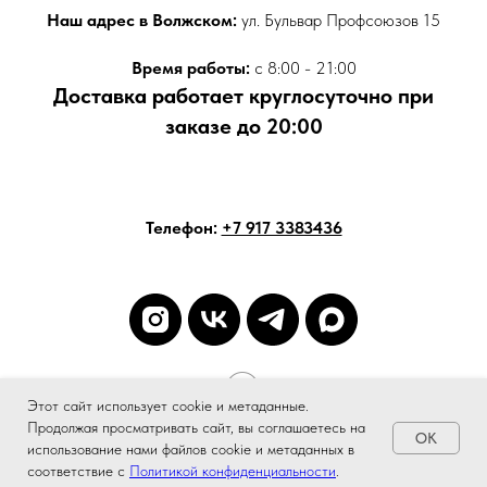
Наш адрес в Волжском:
ул. Бульвар Профсоюзов 15
Время работы:
с 8:00 - 21:00
Доставка работает круглосуточно при
заказе до 20:00
Телефон:
+7 917 3383436
Tilda
Made on
Этот сайт использует cookie и метаданные.
Продолжая просматривать сайт, вы соглашаетесь на
OK
использование нами файлов cookie и метаданных в
соответствие с
Политикой конфиденциальности
.
ОТЗЫВЫ
Доставка и оплата
ГАРАНТИИ
Политика кон